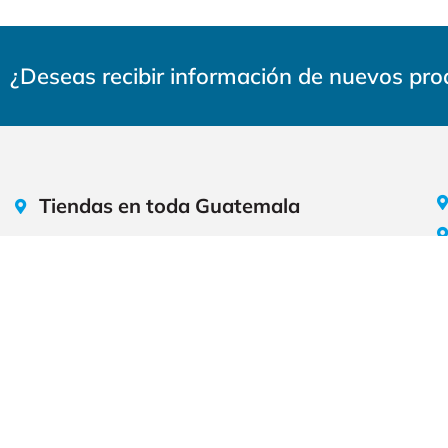
¿Deseas recibir información de nuevos pr
Tiendas en toda Guatemala
Calzada la Paz 6-30, Zona 5 (Oficinas Centrales)
Av La Castellana 39-28, Zona 8
27 calle 36-11, Zona 5
CC. paseo San Sebastían km 14.1 Carretera a El
Salvador, local 3 zona 8 Santa Catarina Pinula