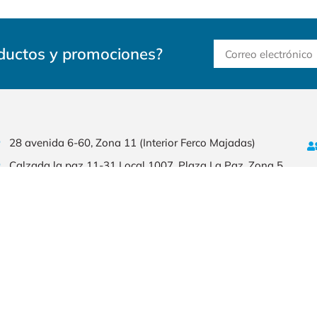
oductos y promociones?
28 avenida 6-60, Zona 11 (Interior Ferco Majadas)
Calzada la paz 11-31 Local 1007, Plaza La Paz, Zona 5.
Blvd San Cristobal, Plaza Los Manantiales
Calle principal, Aldea Puerta de Hierro Km. 115, Ruta a
Puerto de Iztapa, Escuintla, Puerto Quetzal
Punto 15, Vista Hermosa I, 2a calle 23-51, Zona 15​