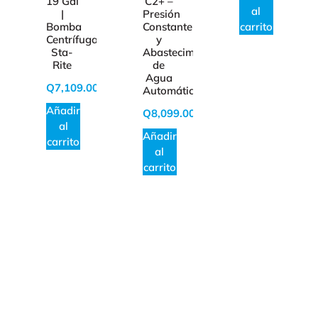
19 Gal
C2+ –
al
|
Presión
Bomba
Constante
carrito
Centrífuga
y
Sta-
Abastecimiento
Rite
de
Agua
Q
7,109.00
Automático
Añadir
Q
8,099.00
al
Añadir
carrito
al
carrito