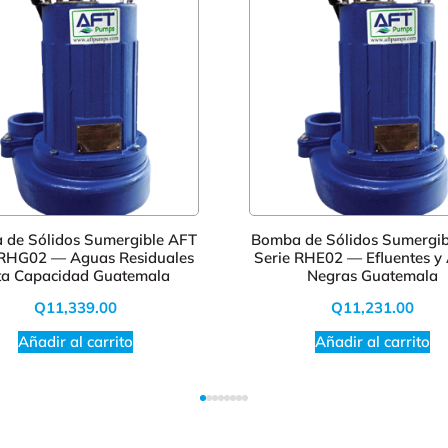
 de Sólidos Sumergible AFT
Bomba de Sólidos Sumergib
 RHG02 — Aguas Residuales
Serie RHE02 — Efluentes y
ta Capacidad Guatemala
Negras Guatemala
Q
11,339.00
Q
11,231.00
Añadir al carrito
Añadir al carrito