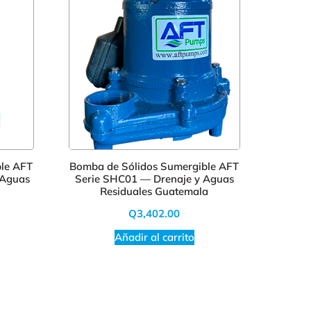
le AFT
Bomba de Sólidos Sumergible AFT
Bomba
 Aguas
Serie SHC01 — Drenaje y Aguas
p
Residuales Guatemala
Q
3,402.00
Añadir al carrito