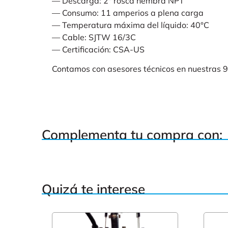
— Descarga: 2″ rosca hembra NPT
— Consumo: 11 amperios a plena carga
— Temperatura máxima del líquido: 40°C
— Cable: SJTW 16/3C
— Certificación: CSA-US
Contamos con asesores técnicos en nuestras 9
Complementa tu compra con:
Quizá te interese