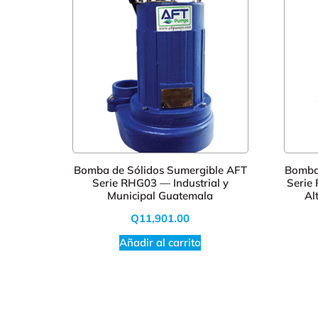
ua Tipo
Bomba de Sólidos Sumergible AFT
Bomba
Estable
Serie RHG03 — Industrial y
Serie
ercial 1
Municipal Guatemala
Al
Q
11,901.00
Añadir al carrito