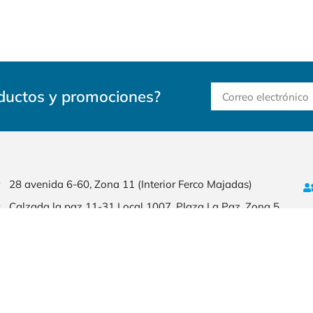
oductos y promociones?
28 avenida 6-60, Zona 11 (Interior Ferco Majadas)
Calzada la paz 11-31 Local 1007, Plaza La Paz, Zona 5.
Blvd San Cristobal, Plaza Los Manantiales
Calle principal, Aldea Puerta de Hierro Km. 115, Ruta a
Puerto de Iztapa, Escuintla, Puerto Quetzal
Punto 15, Vista Hermosa I, 2a calle 23-51, Zona 15​