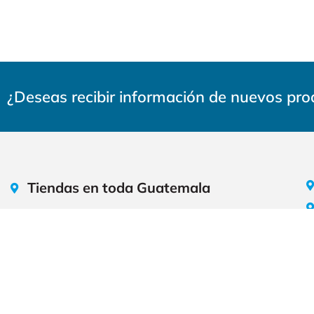
¿Deseas recibir información de nuevos pr
Tiendas en toda Guatemala
Calzada la Paz 6-30, Zona 5 (Oficinas Centrales)
Av La Castellana 39-28, Zona 8
27 calle 36-11, Zona 5
CC. paseo San Sebastían km 14.1 Carretera a El
Salvador, local 3 zona 8 Santa Catarina Pinula